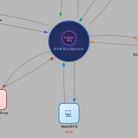
a
Rabbit
MQ
BSW.BusWorker
Sh

💻
Shop
y
WebERP8
NEXO