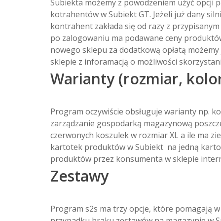
Subiekta możemy z powodzeniem użyć opcji po
kotrahentów w Subiekt GT. Jeżeli już dany sil
kontrahent zakłada się od razy z przypisany
po zalogowaniu ma podawane ceny produktów
nowego sklepu za dodatkową opłatą możemy 
sklepie z inforamacją o możliwości skorzystan
Warianty (rozmiar, kolo
Program oczywiście obsługuje warianty np. k
zarządzanie gospodarką magazynową poszczegó
czerwonych koszulek w rozmiar XL a ile ma zie
kartotek produktów w Subiekt na jedną kartot
produktów przez konsumenta w sklepie inte
Zestawy
Program s2s ma trzy opcje, które pomagają w 
przypadku braku zestawów na magazynie w Sub