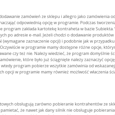
dawanie zamówień ze sklepu i allegro jako zamówienia od 
naczająć odpowiednią opcję w programie. Podczas tworzen
stnieje program zakłada kartotekę kontraheta w bazie Subie
nych po adresie e-mail. Jeżeli chodzi o dodawanie produkt
AN (wymagane zaznaczenie opcji) i podobnie jak w przypadk
u. Oczywiście w programie mamy dostępne różne opcje, któ
ne czy też nie. Należy wiedzieć, że program domyślnie ści
zamówienie, które było już ściągnięte należy zaznaczyć opcj
y" wtedy program pobierze wszytkie zamówinia od wskazanej
ych opcji w programie mamy również możlwość właczenia ś
rnetowych obsługują zarówno pobieranie kontrahentów ze skl
 pamietać, że nawet jak dany silnik nie obsługuje pobieran