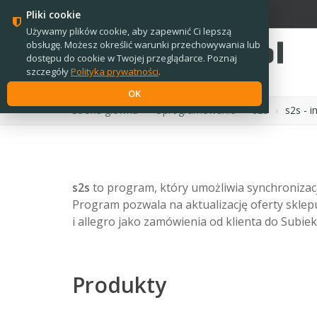
PL
EN
Pliki cookie
Używamy plików cookie, aby zapewnić Ci lepszą
obsługę. Możesz określić warunki przechowywania lub
dostępu do cookie w Twojej przeglądarce. Poznaj
szczegóły
Polityka prywatności
.
OK
Strona główna
›
Oprogramowanie
›
s2s
›
s2s - i
s2s
to program, który umożliwia synchronizac
Program pozwala na aktualizację oferty sklep
i allegro jako zamówienia od klienta do Subiek
Produkty