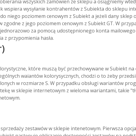
bierania wszyskich zamówien ze sklepu a osiągniemy wtedy
nik wspiera wysyłanie kontrahentów z Subiekta do sklepu in
m do niego poziomem cenowym z Subiekt a jeżeli dany sklep
 zgodne z jego poziomem cenowym z Subiekt GT. W przypa
jednorazowo za pomocą udostępnionego konta mailowego 
ia z przypomienia hasła.
r)
olorystyczne, które muszą być przechowywane w Subiekt na 
lnych waiantów kolorysycznych, chodzi o to żeby przedsi
lonych w rozmiarze S. W przypadku obsługi wariantów progra
ekę w sklepie internetowym z wieloma wariantami, takie "tł
rnetowym.
sprzedaży zestawów w sklepie intenetowym. Pierwsza opcja d
iekt następuje obliczanie dostępności zestawów na podsta