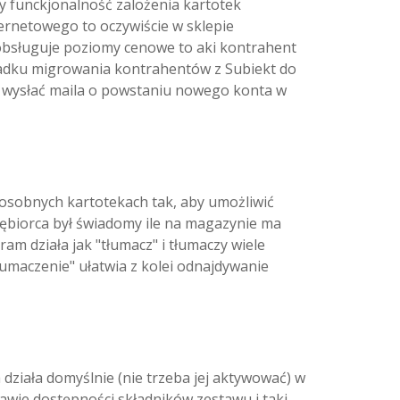
 funckjonalność zalożenia kartotek
ternetowego to oczywiście w sklepie
 obsługuje poziomy cenowe to aki kontrahent
dku migrowania kontrahentów z Subiekt do
wysłać maila o powstaniu nowego konta w
osobnych kartotekach tak, aby umożliwić
ębiorca był świadomy ile na magazynie ma
m działa jak "tłumacz" i tłumaczy wiele
umaczenie" ułatwia z kolei odnajdywanie
ziała domyślnie (nie trzeba jej aktywować) w
wie dostępności składników zestawu i taki