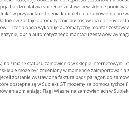
opcja bardzo ułatwia sprzedaż zestawów w sklepie ponieważ 
ładniki" w przypadku istnienia kompletu na zamówieniu poz
a składników zostaje automatycznie dostosowana do ceny ze
ów. Trzecia opcja wykonuje automatyczny montaż zestawó
magazynie, opcja automatycznego montażu zestawów wymaga 
 na zmianę statusu zamówienia w sklepie internetowym. St
w sklepie może być zmieniony w momencie zaimportowania za
 jeżeli zostanie wystawiona faktura bądź paragon do zamów
tóre dostępne są w Subiekt GT możemy za pomocą tychże fla
wienia zmieniając Flagi Własne na zamówieniach w Subiekc