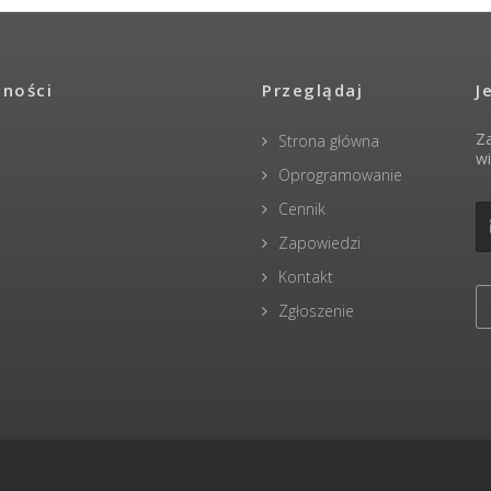
lności
Przeglądaj
J
Za
Strona główna
wi
Oprogramowanie
Cennik
Zapowiedzi
Kontakt
Zgłoszenie