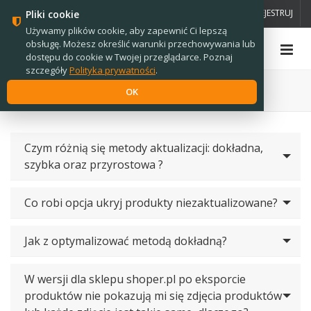
PL
EN
ZALOGUJ
ZAREJESTRUJ
Pliki cookie
Używamy plików cookie, aby zapewnić Ci lepszą
obsługę. Możesz określić warunki przechowywania lub
dostępu do cookie w Twojej przeglądarce. Poznaj
szczegóły
Polityka prywatności
.
Strona główna
›
Oprogramowanie
›
A2C
›
Pytania /
OK
Odpowiedzi
Czym różnią się metody aktualizacji: dokładna,
szybka oraz przyrostowa ?
Co robi opcja ukryj produkty niezaktualizowane?
Jak z optymalizować metodą dokładną?
W wersji dla sklepu shoper.pl po eksporcie
produktów nie pokazują mi się zdjęcia produktów