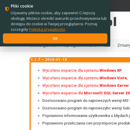
PL
EN
Pliki cookie
Używamy plików cookie, aby zapewnić Ci lepszą
obsługę. Możesz określić warunki przechowywania lub
dostępu do cookie w Twojej przeglądarce. Poznaj
szczegóły
Polityka prywatności
.
OK
Strona główna
›
Oprogramowanie
›
e2s
›
Zmiany
1.1.7 — 2018-01-18
Wycofano wsparcie dla systemu
Windows XP
Wycofano wsparcie dla systemu
Windows Vista
,
Wycofano wsparcie dla systemu
Windows Server
Wycofano wsparcie dla
Microsoft SQL Server 2
Dostosowano program do najnowszych wersji MS 
Dostosowano program do najnowszyhc wersji Subie
Poprawiono informowanie użytkownika o błędach 
Poprawiono przeliczania cen przy imporcie produk