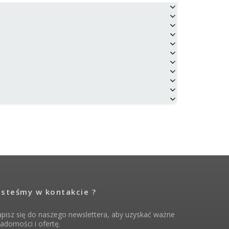
esteśmy w kontakcie ?
pisz się do naszego newslettera, aby uzyskać ważne
adomości i ofertę.