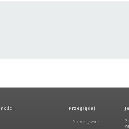
lności
Przeglądaj
J
Za
Strona główna
wi