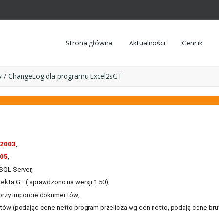
Strona główna
Aktualności
Cennik
 / ChangeLog dla programu Excel2sGT
 2003
,
005
,
SQL Server,
kta GT ( sprawdzono na wersji 1.50),
przy imporcie dokumentów,
tów (podając cene netto program przelicza wg cen netto, podają cenę brut