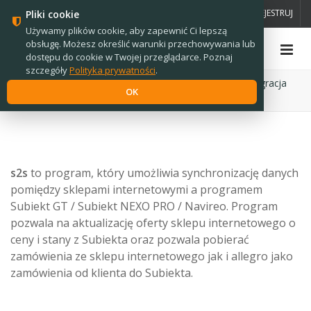
PL
EN
ZALOGUJ
ZAREJESTRUJ
Pliki cookie
Używamy plików cookie, aby zapewnić Ci lepszą
obsługę. Możesz określić warunki przechowywania lub
dostępu do cookie w Twojej przeglądarce. Poznaj
szczegóły
Polityka prywatności
.
Strona główna
›
Oprogramowanie
›
s2s
›
s2s - integracja
OK
sklepu z Subiekt GT / Subiekt Nexo
s2s
to program, który umożliwia synchronizację danych
pomiędzy sklepami internetowymi a programem
Subiekt GT / Subiekt NEXO PRO / Navireo. Program
pozwala na aktualizację oferty sklepu internetowego o
ceny i stany z Subiekta oraz pozwala pobierać
zamówienia ze sklepu internetowego jak i allegro jako
zamówienia od klienta do Subiekta.