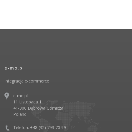
e-mo.pl
Integracja e-commerce
e-mo.pl
11 Listopada 1
41-300 Dąbrowa Górnicza
Poland
Telefon: +48 (32) 793 70 99