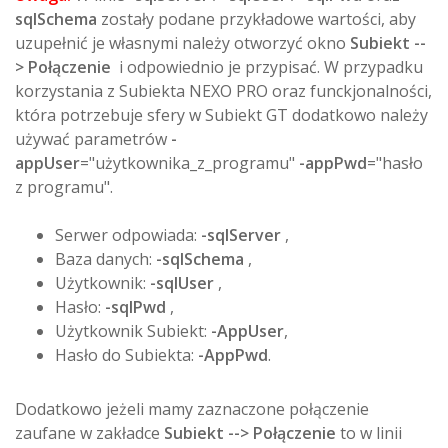
sqlSchema
zostały podane przykładowe wartości, aby
uzupełnić je własnymi należy otworzyć okno
Subiekt --
> Połączenie
i odpowiednio je przypisać. W przypadku
korzystania z Subiekta NEXO PRO oraz funckjonalności,
która potrzebuje sfery w Subiekt GT dodatkowo należy
używać parametrów
-
appUser
="użytkownika_z_programu"
-appPwd
="hasło
z programu".
Serwer odpowiada:
-sqlServer
,
Baza danych:
-sqlSchema
,
Użytkownik:
-sqlUser
,
Hasło:
-sqlPwd
,
Użytkownik Subiekt:
-AppUser
,
Hasło do Subiekta:
-AppPwd
.
Dodatkowo jeżeli mamy zaznaczone połączenie
zaufane w zakładce
Subiekt --> Połączenie
to w linii