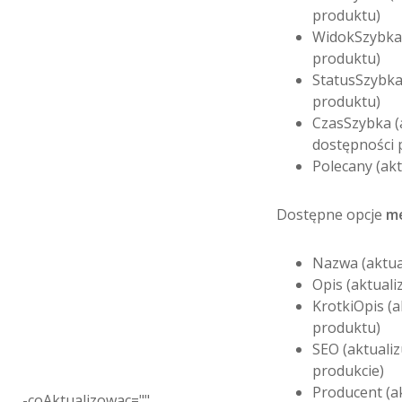
produktu)
WidokSzybka 
produktu)
StatusSzybka 
produktu)
CzasSzybka (a
dostępności 
Polecany (akt
Dostępne opcje
m
Nazwa (aktua
Opis (aktuali
KrotkiOpis (a
produktu)
SEO (aktualiz
produkcie)
Producent (a
-coAktualizowac=""