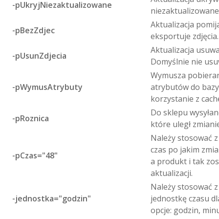
-pUkryjNiezaktualizowane
niezaktualizowane
Aktualizacja pomij
-pBezZdjec
eksportuje zdjęcia.
Aktualizacja usuwa
-pUsunZdjecia
Domyślnie nie usu
Wymusza pobieran
-pWymusAtrybuty
atrybutów do bazy
korzystanie z cac
Do sklepu wysyłane
-pRoznica
które uległ zmiani
Należy stosować z 
czas po jakim zmi
-pCzas="48"
a produkt i tak zo
aktualizacji.
Należy stosować z 
-jednostka="godzin"
jednostkę czasu dl
opcje: godzin, min