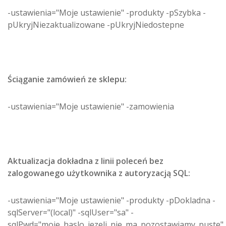
-ustawienia="Moje ustawienie" -produkty -pSzybka -
pUkryjNiezaktualizowane -pUkryjNiedostepne
Ściąganie zamówień ze sklepu:
-ustawienia="Moje ustawienie" -zamowienia
Aktualizacja dokładna z linii poleceń bez
zalogowanego użytkownika z autoryzacją SQL:
-ustawienia="Moje ustawienie" -produkty -pDokladna -
sqlServer="(local)" -sqlUser="sa" -
sqlPwd="moje_haslo_jezeli_nie_ma_pozostawiamy_puste"