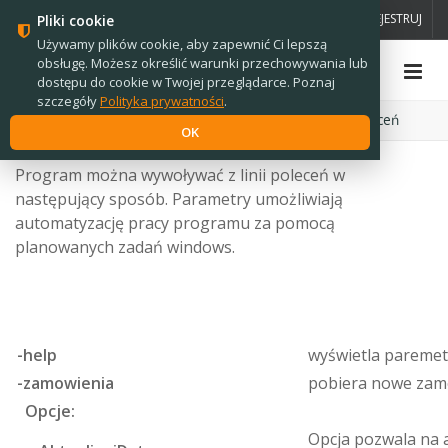
PL
EN
ZALOGUJ
ZAREJESTRUJ
Pliki cookie
Używamy plików cookie, aby zapewnić Ci lepszą
obsługę. Możesz określić warunki przechowywania lub
dostępu do cookie w Twojej przeglądarce. Poznaj
szczegóły
Polityka prywatności
.
Strona główna
›
Oprogramowanie
›
s2s
›
Linia poleceń
OK
Program można wywoływać z linii poleceń w
następujący sposób. Parametry umożliwiają
automatyzację pracy programu za pomocą
planowanych zadań windows.
-help
wyświetla paremetr
-zamowienia
pobiera nowe zam
Opcje:
Opcja pozwala na 