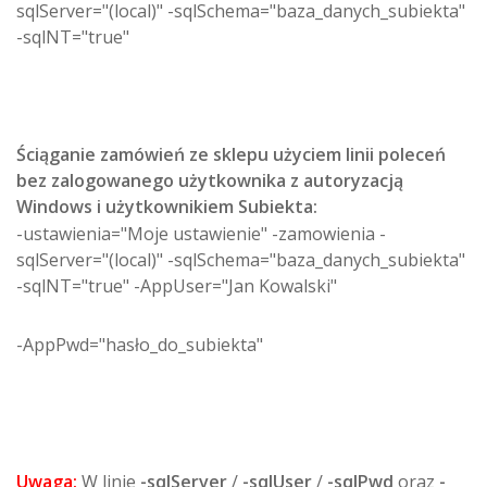
sqlServer="(local)" -sqlSchema="baza_danych_subiekta"
-sqlNT="true"
Ściąganie zamówień ze sklepu użyciem linii poleceń
bez zalogowanego użytkownika z autoryzacją
Windows i użytkownikiem Subiekta:
-ustawienia="Moje ustawienie" -zamowienia -
sqlServer="(local)" -sqlSchema="baza_danych_subiekta"
-sqlNT="true" -AppUser="Jan Kowalski"
-AppPwd="hasło_do_subiekta"
Uwaga:
W linie
-sqlServer
/
-sqlUser
/
-sqlPwd
oraz
-