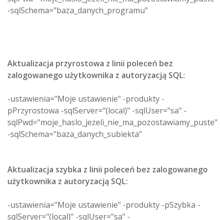
-sqlSchema="baza_danych_programu"
Aktualizacja przyrostowa z linii poleceń bez
zalogowanego użytkownika z autoryzacją SQL:
-ustawienia="Moje ustawienie" -produkty -
pPrzyrostowa -sqlServer="(local)" -sqlUser="sa" -
sqlPwd="moje_haslo_jezeli_nie_ma_pozostawiamy_puste"
-sqlSchema="baza_danych_subiekta"
Aktualizacja szybka z linii poleceń bez zalogowanego
użytkownika z autoryzacją SQL:
-ustawienia="Moje ustawienie" -produkty -pSzybka -
sqlServer="(local)" -sqlUser="sa" -