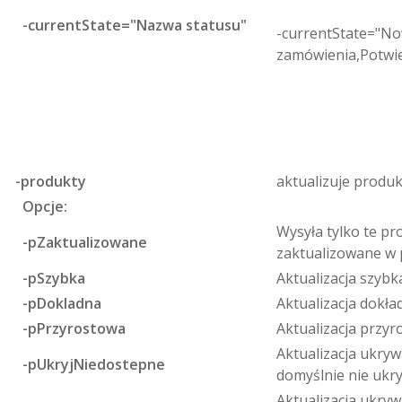
-currentState="Nazwa statusu"
-currentState="N
zamówienia,Potwi
-produkty
aktualizuje produk
Opcje:
Wysyła tylko te pr
-pZaktualizowane
zaktualizowane w 
-pSzybka
Aktualizacja szybk
-pDokladna
Aktualizacja dokła
-pPrzyrostowa
Aktualizacja przyr
Aktualizacja ukry
-pUkryjNiedostepne
domyślnie nie ukr
Aktualizacja ukry