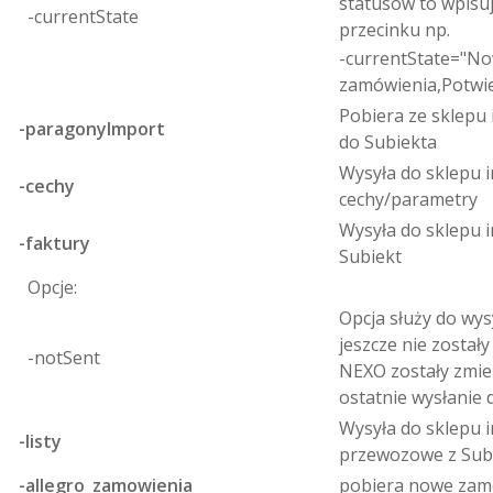
statusów to wpisu
-currentState
przecinku np.
-currentState="N
zamówienia,Potwi
Pobiera ze sklepu
-paragonyImport
do Subiekta
Wysyła do sklepu 
-cechy
cechy/parametry
Wysyła do sklepu 
-faktury
Subiekt
Opcje:
Opcja służy do wy
jeszcze nie został
-notSent
NEXO zostały zmie
ostatnie wysłanie 
Wysyła do sklepu i
-listy
przewozowe z Sub
-allegro_zamowienia
pobiera nowe zamó