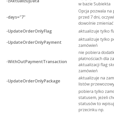
-zAktualizujData
w bazie Subiekta
Opcja pozwala na
-days="7"
przed 7 dni, oczyw
dowolnie zmieniać
-UpdateOrderOnlyFlag
aktualizuje tylko 
aktualizuje tylko p
-UpdateOrderOnlyPayment
zamówień
nie pobiera dodat
płatnościach dla z
-WithOutPaymentTransaction
aktualizacji flag s
zamówień
aktualizuje na za
-UpdateOrderOnlyPackage
listów przewozowy
pobiera tylko zam
statusem, jeżeli c
statusów to wpisu
przecinku np.