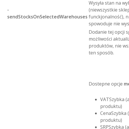
Wysyła stan na w
-
(niewszystkie skle
sendStocksOnSelectedWarehouses
funckjonalność), n
spowoduje nie wys
Dodanie tej opcji
możliwości aktuali
produktów, nie ws
ten sposób.
Dostepne opcje
m
VATSzybka (a
produktu)
CenaSzybka (
produktu)
SRPSzybka (a