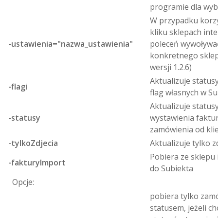
programie dla wy
W przypadku korz
kliku sklepach int
-ustawienia="nazwa_ustawienia"
poleceń wywoływać
konkretnego sklep
wersji 1.2.6)
Aktualizuje statu
-flagi
flag własnych w Su
Aktualizuje statu
-statusy
wystawienia faktu
zamówienia od kli
-tylkoZdjecia
Aktualizuje tylko 
Pobiera ze sklepu
-fakturyImport
do Subiekta
Opcje:
pobiera tylko zam
statusem, jeżeli c