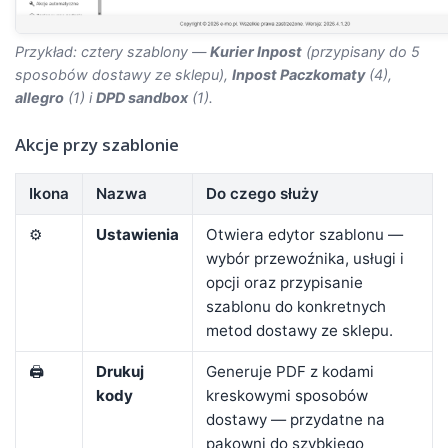
Przykład: cztery szablony —
Kurier Inpost
(przypisany do 5
sposobów dostawy ze sklepu),
Inpost Paczkomaty
(4),
allegro
(1) i
DPD sandbox
(1).
Akcje przy szablonie
Ikona
Nazwa
Do czego służy
⚙️
Ustawienia
Otwiera edytor szablonu —
wybór przewoźnika, usługi i
opcji oraz przypisanie
szablonu do konkretnych
metod dostawy ze sklepu.
🖨️
Drukuj
Generuje PDF z kodami
kody
kreskowymi sposobów
dostawy — przydatne na
pakowni do szybkiego