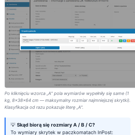
Po kliknięciu wzorca „A" pola wymiarów wypełniły się same (1
kg, 8×38×64 cm — maksymalny rozmiar najmniejszej skrytki).
Klasyfikacja od razu pokazuje literę „A".
💡
Skąd biorą się rozmiary A / B / C?
To wymiary skrytek w paczkomatach InPost: