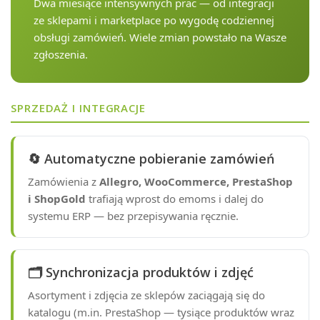
Dwa miesiące intensywnych prac — od integracji
ze sklepami i marketplace po wygodę codziennej
obsługi zamówień. Wiele zmian powstało na Wasze
zgłoszenia.
SPRZEDAŻ I INTEGRACJE
🔄 Automatyczne pobieranie zamówień
Zamówienia z
Allegro, WooCommerce, PrestaShop
i ShopGold
trafiają wprost do emoms i dalej do
systemu ERP — bez przepisywania ręcznie.
🗂 Synchronizacja produktów i zdjęć
Asortyment i zdjęcia ze sklepów zaciągają się do
katalogu (m.in. PrestaShop — tysiące produktów wraz