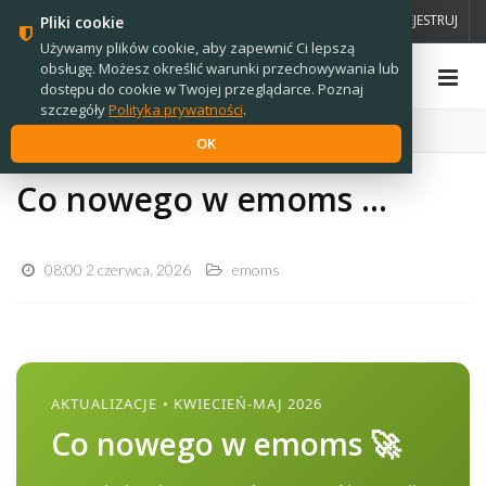
PL
EN
ZALOGUJ
ZAREJESTRUJ
Pliki cookie
Używamy plików cookie, aby zapewnić Ci lepszą
obsługę. Możesz określić warunki przechowywania lub
dostępu do cookie w Twojej przeglądarce. Poznaj
szczegóły
Polityka prywatności
.
Strona główna
›
Wiadomości
OK
Co nowego w emoms ...
08:00 2 czerwca, 2026
emoms
AKTUALIZACJE • KWIECIEŃ-MAJ 2026
Co nowego w emoms 🚀