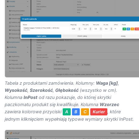
Tabela z produktami zamówienia. Kolumny:
Waga [kg]
,
Wysokość
,
Szerokość
,
Głębokość
(wszystko w cm).
Kolumna
InPost
od razu pokazuje, do której skrytki
paczkomatu produkt się kwalifikuje. Kolumna
Wzorzec
zawiera kolorowe przyciski
, które
A
B
C
Kurier
jednym kliknięciem wypełniają typowe wymiary skrytki InPost.