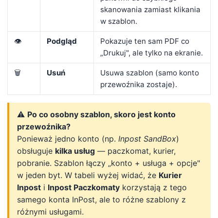
skanowania zamiast klikania
w szablon.
👁️
Podgląd
Pokazuje ten sam PDF co
„Drukuj", ale tylko na ekranie.
🗑️
Usuń
Usuwa szablon (samo konto
przewoźnika zostaje).
⚠️
Po co osobny szablon, skoro jest konto
przewoźnika?
Ponieważ jedno konto (np.
Inpost SandBox
)
obsługuje
kilka usług
— paczkomat, kurier,
pobranie. Szablon łączy „konto + usługa + opcje"
w jeden byt. W tabeli wyżej widać, że
Kurier
Inpost
i
Inpost Paczkomaty
korzystają z tego
samego konta InPost, ale to różne szablony z
różnymi usługami.