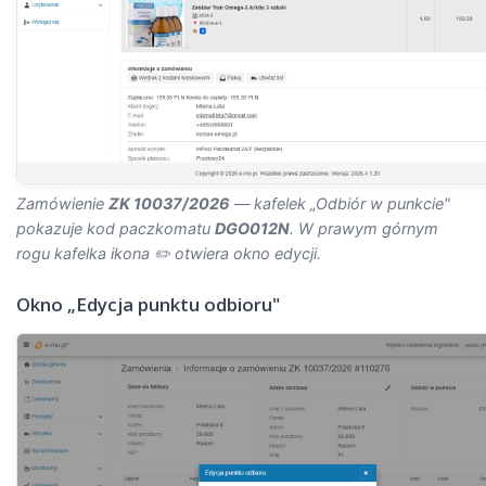
Zamówienie
ZK 10037/2026
— kafelek „Odbiór w punkcie"
pokazuje kod paczkomatu
DGO012N
. W prawym górnym
rogu kafelka ikona ✏️ otwiera okno edycji.
Okno „Edycja punktu odbioru"