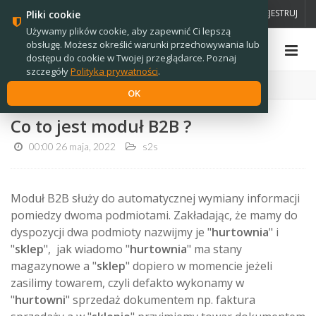
PL
EN
ZALOGUJ
ZAREJESTRUJ
Pliki cookie
Używamy plików cookie, aby zapewnić Ci lepszą
obsługę. Możesz określić warunki przechowywania lub
dostępu do cookie w Twojej przeglądarce. Poznaj
szczegóły
Polityka prywatności
.
Strona główna
›
Wiadomości
OK
Co to jest moduł B2B ?
00:00 26 maja, 2022
s2s
Moduł B2B służy do automatycznej wymiany informacji
pomiedzy dwoma podmiotami. Zakładając, że mamy do
dyspozycji dwa podmioty nazwijmy je "
hurtownia
" i
"
sklep
", jak wiadomo "
hurtownia
" ma stany
magazynowe a "
sklep
" dopiero w momencie jeżeli
zasilimy towarem, czyli defakto wykonamy w
"
hurtowni
" sprzedaż dokumentem np. faktura