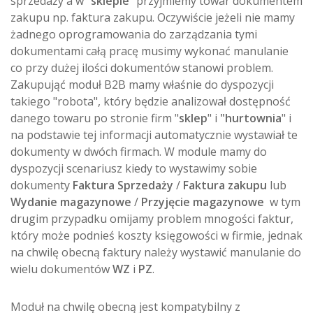
sprzedaży a w "
sklepie
" przyjmiemy towar dokumentem
zakupu np. faktura zakupu. Oczywiście jeżeli nie mamy
żadnego oprogramowania do zarządzania tymi
dokumentami całą pracę musimy wykonać manulanie
co przy dużej ilości dokumentów stanowi problem.
Zakupująć moduł B2B mamy właśnie do dyspozycji
takiego "robota", który będzie analizował dostępność
danego towaru po stronie firm "
sklep
" i
"hurtownia
" i
na podstawie tej informacji automatycznie wystawiał te
dokumenty w dwóch firmach. W module mamy do
dyspozycji scenariusz kiedy to wystawimy sobie
dokumenty
Faktura Sprzedaży
/
Faktura zakupu
lub
Wydanie magazynowe
/
Przyjęcie magazynowe
w tym
drugim przypadku omijamy problem mnogości faktur,
który może podnieś koszty księgowości w firmie, jednak
na chwilę obecną faktury należy wystawić manulanie do
wielu dokumentów
WZ
i
PZ
.
Moduł na chwilę obecną jest kompatybilny z