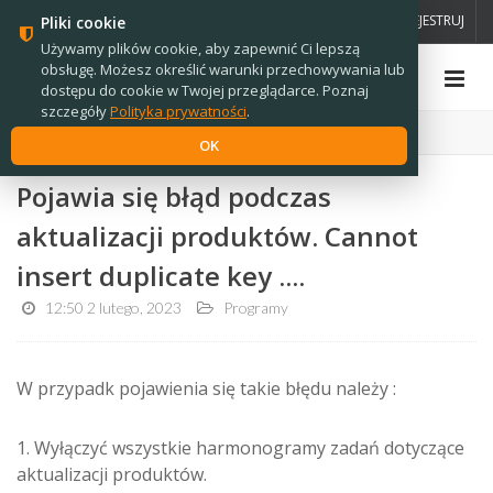
PL
EN
ZALOGUJ
ZAREJESTRUJ
Pliki cookie
Używamy plików cookie, aby zapewnić Ci lepszą
obsługę. Możesz określić warunki przechowywania lub
dostępu do cookie w Twojej przeglądarce. Poznaj
szczegóły
Polityka prywatności
.
Strona główna
›
Wiadomości
OK
Pojawia się błąd podczas
aktualizacji produktów. Cannot
insert duplicate key ....
12:50 2 lutego, 2023
Programy
W przypadk pojawienia się takie błędu należy :
1. Wyłączyć wszystkie harmonogramy zadań dotyczące
aktualizacji produktów.